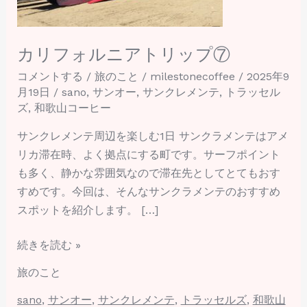
ト
リ
ッ
カリフォルニアトリップ⑦
プ
コメントする
/
旅のこと
/
milestonecoffee
/
2025年9
⑦
月19日
/
sano
,
サンオー
,
サンクレメンテ
,
トラッセル
ズ
,
和歌山コーヒー
サンクレメンテ周辺を楽しむ1日 サンクラメンテはアメ
リカ滞在時、よく拠点にする町です。サーフポイント
も多く、静かな雰囲気なので滞在先としてとてもおす
すめです。今回は、そんなサンクラメンテのおすすめ
スポットを紹介します。 […]
続きを読む »
旅のこと
sano
,
サンオー
,
サンクレメンテ
,
トラッセルズ
,
和歌山