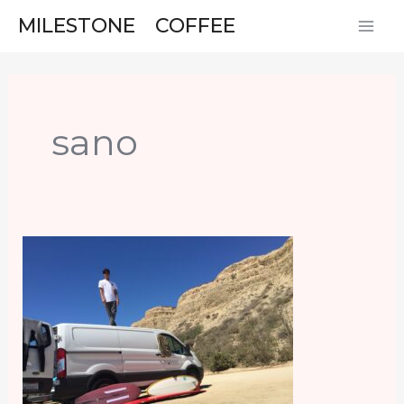
内
MAI
MILESTONE COFFEE
容
ME
を
ス
キ
sano
ッ
プ
カ
リ
フ
ォ
ル
ニ
ア