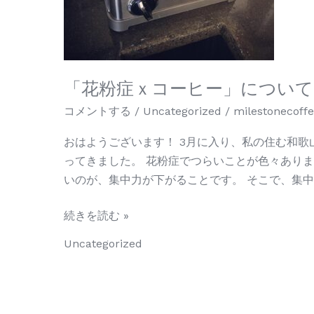
に
つ
い
て
「花粉症ｘコーヒー」について
コメントする
/
Uncategorized
/
milestonecoff
おはようございます！ 3月に入り、私の住む和
ってきました。 花粉症でつらいことが色々あり
いのが、集中力が下がることです。 そこで、集
続きを読む »
Uncategorized