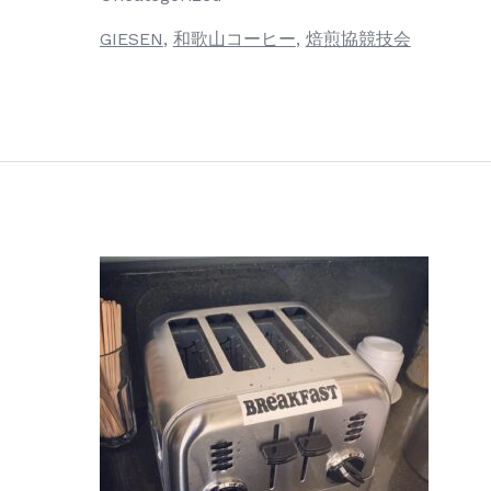
GIESEN
,
和歌山コーヒー
,
焙煎協競技会
「花
粉
症
ｘ
コ
ー
ヒ
ー」