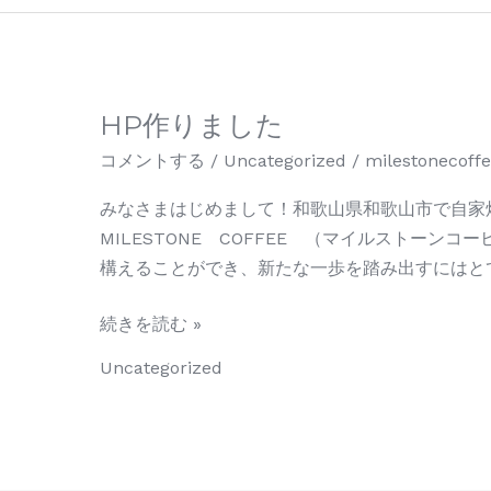
HP作りました
HP
作
コメントする
/
Uncategorized
/
milestonecoff
り
みなさまはじめまして！和歌山県和歌山市で自
ま
MILESTONE COFFEE （マイルストーンコー
し
構えることができ、新たな一歩を踏み出すにはと
た
続きを読む »
Uncategorized