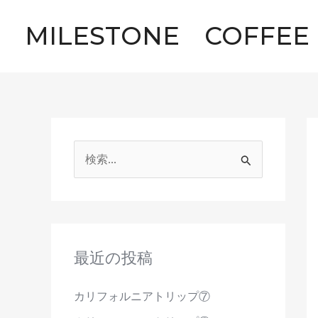
内
MILESTONE COFFE
容
を
ス
キ
ッ
プ
検
索
対
象
:
最近の投稿
カリフォルニアトリップ⑦