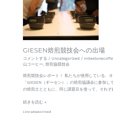
煎
競
技
会
へ
の
出
GIESEN焙煎競技会への出場
場
コメントする
/
Uncategorized
/
milestonecoff
山コーヒー
,
焙煎協競技会
焙煎競技会レポート！ 私たちが使用している、
「GIESEN（ギーセン）」の焙煎協議会に参加し
の焙煎士とともに、同じ課題豆を使って、それぞれ
続きを読む »
Uncategorized