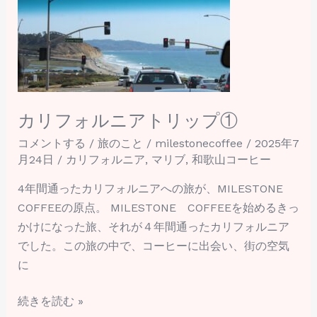
ォ
ル
ニ
ア
ト
リ
カリフォルニアトリップ①
ッ
コメントする
/
旅のこと
/
milestonecoffee
/
2025年7
プ
月24日
/
カリフォルニア
,
マリブ
,
和歌山コーヒー
①
4年間通ったカリフォルニアへの旅が、MILESTONE
COFFEEの原点。 MILESTONE COFFEEを始めるきっ
かけになった旅、それが４年間通ったカリフォルニア
でした。この旅の中で、コーヒーに出会い、街の空気
に
続きを読む »