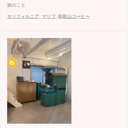
旅のこと
カリフォルニア
,
マリブ
,
和歌山コーヒー
「GIESEN
焙
煎
機
を
移
動
＆
メ
ン
テ
ナ