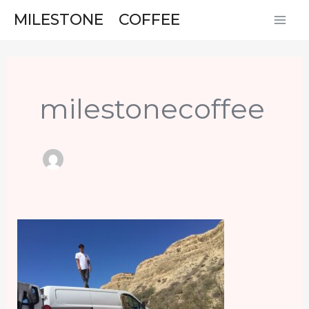
内
投
MAI
MILESTONE COFFEE
容
稿
ME
を
の
ス
ペ
キ
ー
milestonecoffee
ッ
ジ
プ
送
り
カ
リ
フ
ォ
ル