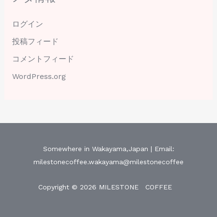
ログイン
投稿フィード
コメントフィード
WordPress.org
Somewhere in Wakayama,Japan | Email:
milestonecoffee.wakayama@milestonecoffee
Copyright © 2026 MILESTONE COFFEE