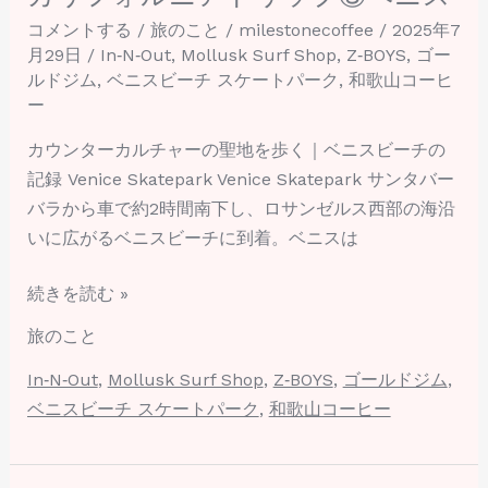
ニ
コメントする
/
旅のこと
/
milestonecoffee
/
2025年7
ス
月29日
/
In‑N‑Out
,
Mollusk Surf Shop
,
Z‑BOYS
,
ゴー
ルドジム
,
ベニスビーチ スケートパーク
,
和歌山コーヒ
ー
カウンターカルチャーの聖地を歩く｜ベニスビーチの
記録 Venice Skatepark Venice Skatepark サンタバー
バラから車で約2時間南下し、ロサンゼルス西部の海沿
いに広がるベニスビーチに到着。ベニスは
続きを読む »
旅のこと
In‑N‑Out
,
Mollusk Surf Shop
,
Z‑BOYS
,
ゴールドジム
,
ベニスビーチ スケートパーク
,
和歌山コーヒー