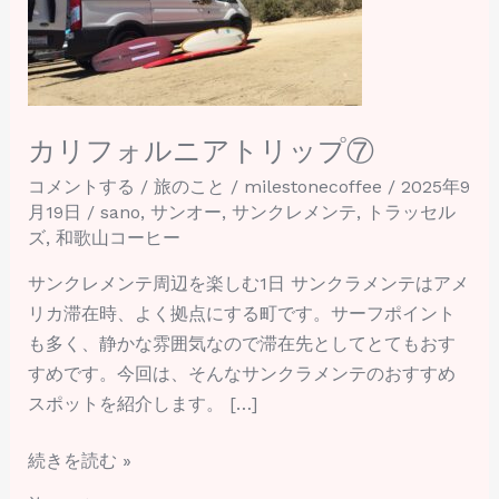
ニ
ア
ト
リ
ッ
カリフォルニアトリップ⑦
プ
コメントする
/
旅のこと
/
milestonecoffee
/
2025年9
⑦
月19日
/
sano
,
サンオー
,
サンクレメンテ
,
トラッセル
ズ
,
和歌山コーヒー
サンクレメンテ周辺を楽しむ1日 サンクラメンテはアメ
リカ滞在時、よく拠点にする町です。サーフポイント
も多く、静かな雰囲気なので滞在先としてとてもおす
すめです。今回は、そんなサンクラメンテのおすすめ
スポットを紹介します。 […]
続きを読む »