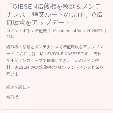
「GIESEN焙煎機を移動＆メンテ
ン
ス
ナンス｜煙突ルートの見直しで焙
｜
煎環境をアップデート」
煙
コメントする
/
焙煎機
/
milestonecoffee
/
2025年7月
突
23日
ル
ー
焙煎機の移動とメンテナンスで焙煎環境をアップグレ
ト
ード こんにちは、MILESTONE COFFEEです。 先日、
の
半年間ノンストップで稼働してきた当店のメイン機
見
材、GIESEN W6A焙煎機の移動・メンテナンス作業を
直
行いま
し
続きを読む »
で
焙
焙煎機
煎
環