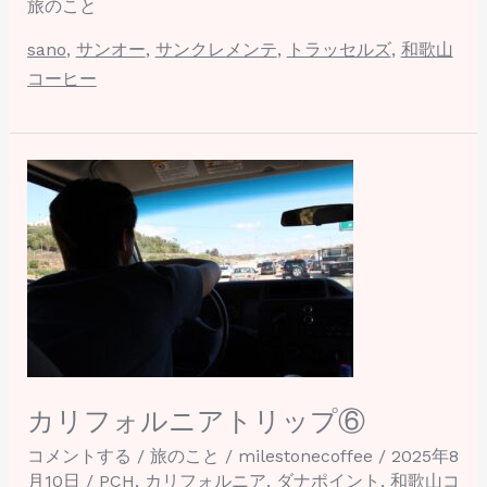
旅のこと
sano
,
サンオー
,
サンクレメンテ
,
トラッセルズ
,
和歌山
コーヒー
カ
リ
フ
ォ
ル
ニ
ア
ト
リ
カリフォルニアトリップ⑥
ッ
コメントする
/
旅のこと
/
milestonecoffee
/
2025年8
プ
月10日
/
PCH
,
カリフォルニア
,
ダナポイント
,
和歌山コ