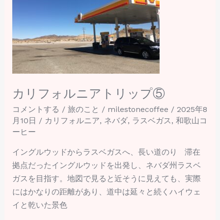
ォ
ル
ニ
ア
ト
リ
ッ
カリフォルニアトリップ⑤
プ
コメントする
/
旅のこと
/
milestonecoffee
/
2025年8
⑤
月10日
/
カリフォルニア
,
ネバダ
,
ラスベガス
,
和歌山コ
ーヒー
イングルウッドからラスベガスへ、長い道のり 滞在
拠点だったイングルウッドを出発し、ネバダ州ラスベ
ガスを目指す。地図で見ると近そうに見えても、実際
にはかなりの距離があり、道中は延々と続くハイウェ
イと乾いた景色