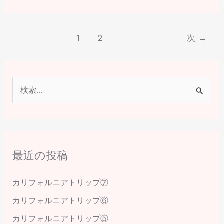
1
2
次
→
検
索
対
象
最近の投稿
:
カリフォルニアトリップ⑦
カリフォルニアトリップ⑥
カリフォルニアトリップ⑤