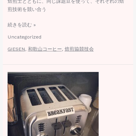
焙煎士とともに、同じ課題豆を使って、それぞれの焙
煎技術を競い合う
続きを読む »
Uncategorized
GIESEN
,
和歌山コーヒー
,
焙煎協競技会
「花
粉
症
ｘ
コ
ー
ヒ
ー」