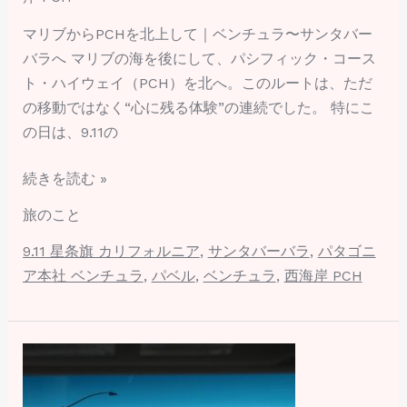
マリブからPCHを北上して｜ベンチュラ〜サンタバー
バラへ マリブの海を後にして、パシフィック・コース
ト・ハイウェイ（PCH）を北へ。このルートは、ただ
の移動ではなく“心に残る体験”の連続でした。 特にこ
の日は、9.11の
続きを読む »
旅のこと
9.11 星条旗 カリフォルニア
,
サンタバーバラ
,
パタゴニ
ア本社 ベンチュラ
,
パベル
,
ベンチュラ
,
西海岸 PCH
カ
リ
フ