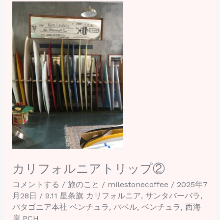
カ
リ
フ
ォ
ル
ニ
ア
ト
リ
ッ
プ
②
カリフォルニアトリップ②
コメントする
/
旅のこと
/
milestonecoffee
/
2025年7
月28日
/
9.11 星条旗 カリフォルニア
,
サンタバーバラ
,
パタゴニア本社 ベンチュラ
,
パベル
,
ベンチュラ
,
西海
岸 PCH