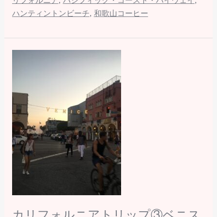
リフォルニア
,
パシフィック・コースト・ハイウェイ
,
ハンティントンビーチ
,
和歌山コーヒー
カ
リ
フ
ォ
ル
ニ
ア
ト
リ
ッ
プ
③
カリフォルニアトリップ③ベニス
ベ