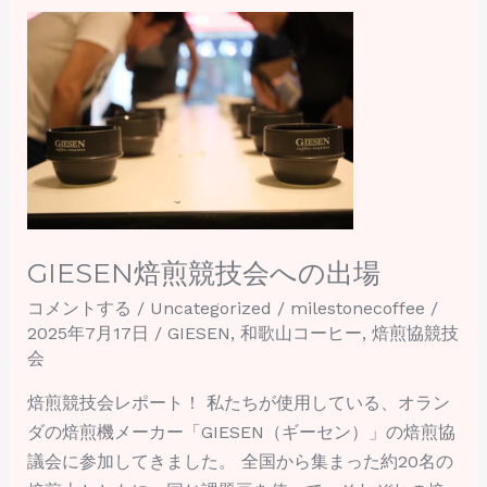
境
GIESEN
を
焙
ア
煎
ッ
競
プ
技
デ
会
ー
へ
ト」
の
出
GIESEN焙煎競技会への出場
場
コメントする
/
Uncategorized
/
milestonecoffee
/
2025年7月17日
/
GIESEN
,
和歌山コーヒー
,
焙煎協競技
会
焙煎競技会レポート！ 私たちが使用している、オラン
ダの焙煎機メーカー「GIESEN（ギーセン）」の焙煎協
議会に参加してきました。 全国から集まった約20名の