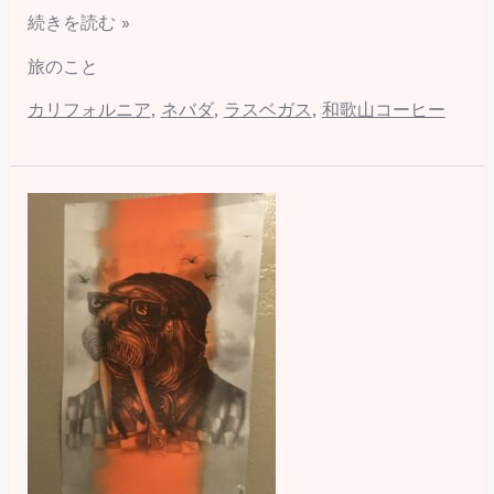
続きを読む »
旅のこと
カリフォルニア
,
ネバダ
,
ラスベガス
,
和歌山コーヒー
カ
リ
フ
ォ
ル
ニ
ア
ト
リ
ッ