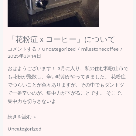
に
つ
い
て
「花粉症ｘコーヒー」について
コメントする
/
Uncategorized
/
milestonecoffee
/
2025年3月14日
おはようございます！ 3月に入り、私の住む和歌山市で
も花粉が飛散し、辛い時期がやってきました。 花粉症
でつらいことが色々ありますが、その中でもダントツ
で一番辛いのが、集中力が下がることです。 そこで、
集中力を切らさないよ
続きを読む »
Uncategorized