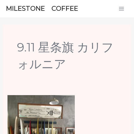
内
MAI
MILESTONE COFFEE
容
ME
を
ス
キ
9.11 星条旗 カリフ
ッ
プ
ォルニア
カ
リ
フ
ォ
ル