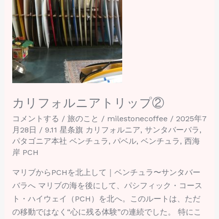
ニ
ア
ト
リ
ッ
プ
②
カリフォルニアトリップ②
コメントする
/
旅のこと
/
milestonecoffee
/
2025年7
月28日
/
9.11 星条旗 カリフォルニア
,
サンタバーバラ
,
パタゴニア本社 ベンチュラ
,
パベル
,
ベンチュラ
,
西海
岸 PCH
マリブからPCHを北上して｜ベンチュラ〜サンタバー
バラへ マリブの海を後にして、パシフィック・コース
ト・ハイウェイ（PCH）を北へ。このルートは、ただ
の移動ではなく“心に残る体験”の連続でした。 特にこ