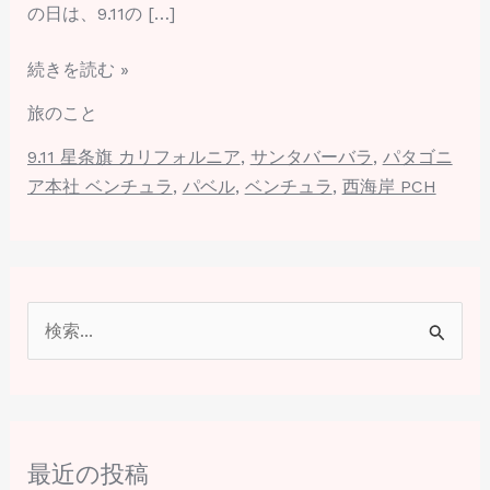
の日は、9.11の […]
続きを読む »
旅のこと
9.11 星条旗 カリフォルニア
,
サンタバーバラ
,
パタゴニ
ア本社 ベンチュラ
,
パベル
,
ベンチュラ
,
西海岸 PCH
検
索
対
象
最近の投稿
: