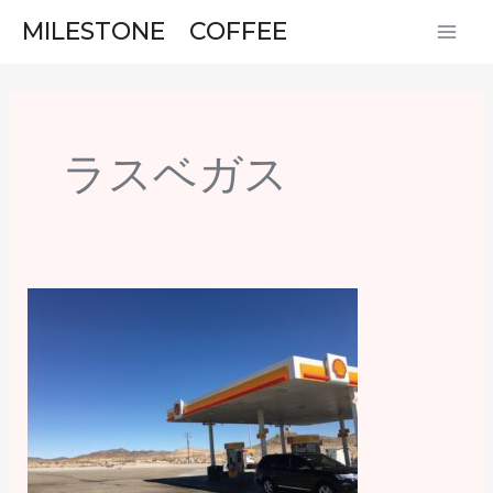
内
MAI
MILESTONE COFFEE
容
ME
を
ス
キ
ラスベガス
ッ
プ
カ
リ
フ
ォ
ル
ニ
ア