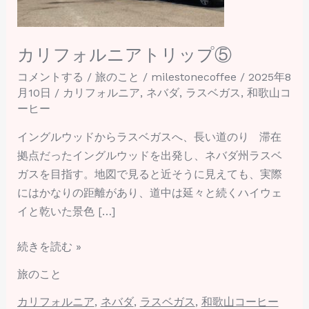
ト
リ
ッ
カリフォルニアトリップ⑤
プ
コメントする
/
旅のこと
/
milestonecoffee
/
2025年8
⑤
月10日
/
カリフォルニア
,
ネバダ
,
ラスベガス
,
和歌山コ
ーヒー
イングルウッドからラスベガスへ、長い道のり 滞在
拠点だったイングルウッドを出発し、ネバダ州ラスベ
ガスを目指す。地図で見ると近そうに見えても、実際
にはかなりの距離があり、道中は延々と続くハイウェ
イと乾いた景色 […]
続きを読む »
旅のこと
カリフォルニア
,
ネバダ
,
ラスベガス
,
和歌山コーヒー