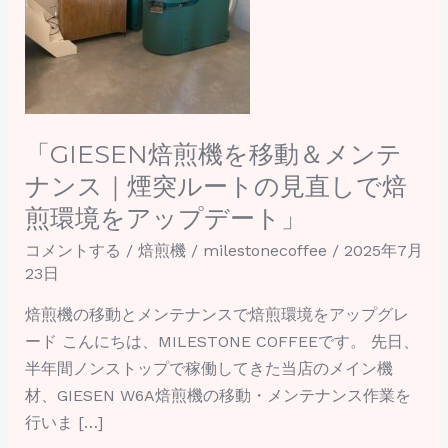
＆
メ
ン
テ
ナ
「GIESEN焙煎機を移動＆メンテ
ン
ス
ナンス｜煙突ルートの見直しで焙
｜
煎環境をアップデート」
煙
コメントする
/
焙煎機
/
milestonecoffee
/
2025年7月
突
23日
ル
ー
焙煎機の移動とメンテナンスで焙煎環境をアップグレ
ト
ード こんにちは、MILESTONE COFFEEです。 先日、
の
半年間ノンストップで稼働してきた当店のメイン機
見
材、GIESEN W6A焙煎機の移動・メンテナンス作業を
直
行いま […]
し