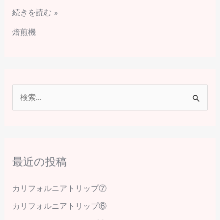
続きを読む »
で
焙
焙煎機
煎
環
境
を
ア
検
ッ
索
プ
対
デ
ー
象
ト」
最近の投稿
:
カリフォルニアトリップ⑦
カリフォルニアトリップ⑥