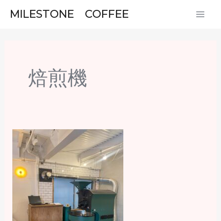
内
MAI
MILESTONE COFFEE
容
ME
を
ス
キ
焙煎機
ッ
プ
「GIESEN
焙
煎
機
を
移
動