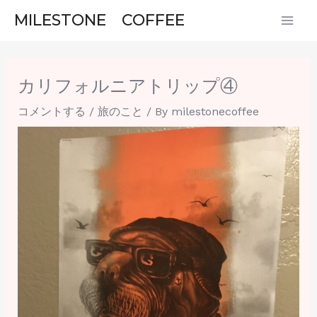
内
投
MAI
MILESTONE COFFEE
容
稿
ME
を
ナ
ス
ビ
カリフォルニアトリップ④
キ
ゲ
ッ
ー
コメントする
/
旅のこと
/ By
milestonecoffee
プ
シ
ョ
ン